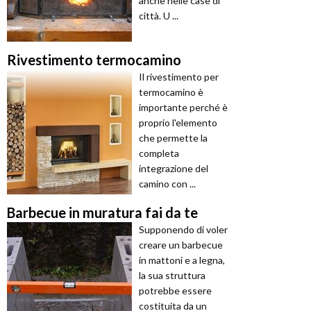
anche nelle case di
città. U ...
Rivestimento termocamino
Il rivestimento per
termocamino è
importante perché è
proprio l'elemento
che permette la
completa
integrazione del
camino con ...
Barbecue in muratura fai da te
Supponendo di voler
creare un barbecue
in mattoni e a legna,
la sua struttura
potrebbe essere
costituita da un