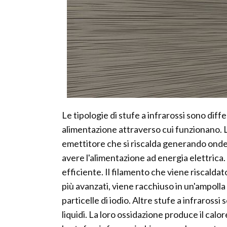
Le tipologie di stufe a infrarossi sono diff
alimentazione attraverso cui funzionano. 
emettitore che si riscalda generando onde
avere l'alimentazione ad energia elettrica
efficiente. Il filamento che viene riscalda
più avanzati, viene racchiuso in un'ampoll
particelle di iodio. Altre stufe a infraross
liquidi. La loro ossidazione produce il calo