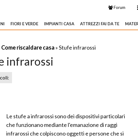
Forum
NI
FIORI E VERDE
IMPIANTI CASA
ATTREZZI FAI DA TE
MATER
»
Come riscaldare casa
» Stufe infrarossi
e infrarossi
icoli:
Le stufe a infrarossi sono dei dispositivi particolari
che funzionano mediante l'emanazione di raggi
infrarossi che colpiscono oggetti e persone che si