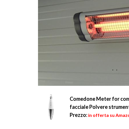
Comedone Meter for come
facciale Polvere strument
Prezzo:
in offerta su Amazo