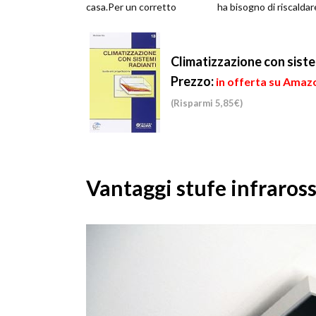
casa.Per un corretto
ha bisogno di riscaldar
funzionamento è
propria abitazione.
necessario che la st...
Esistono diverse tipol
e...
Climatizzazione con siste
Prezzo:
in offerta su Amazo
(Risparmi 5,85€)
Vantaggi stufe infraross