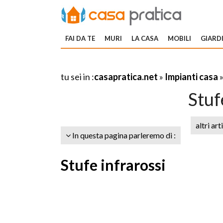
FAI DA TE
MURI
LA CASA
MOBILI
GIARDI
tu sei in :
casapratica.net
»
Impianti casa
Stuf
altri art
In questa pagina parleremo di :
Stufe infrarossi