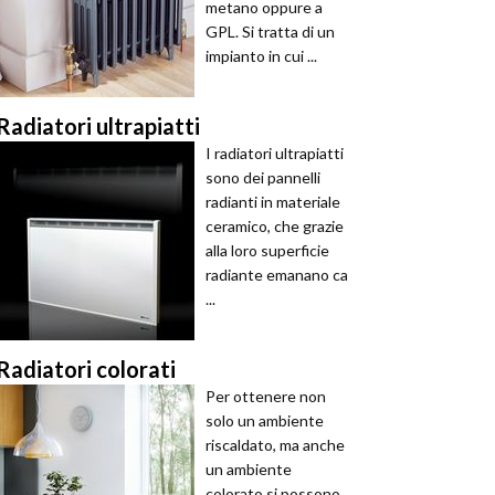
metano oppure a
GPL. Si tratta di un
impianto in cui ...
Radiatori ultrapiatti
I radiatori ultrapiatti
sono dei pannelli
radianti in materiale
ceramico, che grazie
alla loro superficie
radiante emanano ca
...
Radiatori colorati
Per ottenere non
solo un ambiente
riscaldato, ma anche
un ambiente
colorato si possono