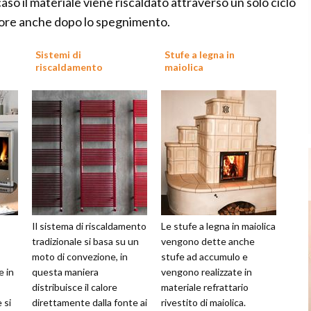
caso il materiale viene riscaldato attraverso un solo ciclo
lore anche dopo lo spegnimento.
Sistemi di
Stufe a legna in
riscaldamento
maiolica
Il sistema di riscaldamento
Le stufe a legna in maiolica
tradizionale si basa su un
vengono dette anche
moto di convezione, in
stufe ad accumulo e
e in
questa maniera
vengono realizzate in
distribuisce il calore
materiale refrattario
 si
direttamente dalla fonte ai
rivestito di maiolica.