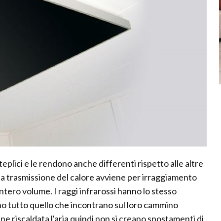
teplici e le rendono anche differenti rispetto alle altre
 la trasmissione del calore avviene per irraggiamento
'intero volume. I raggi infrarossi hanno lo stesso
ano tutto quello che incontrano sul loro cammino
ne riscaldata l'aria quindi non si creano spostamenti di