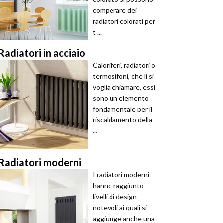
comperare dei
radiatori colorati per
t ...
Radiatori in acciaio
Caloriferi, radiatori o
termosifoni, che li si
voglia chiamare, essi
sono un elemento
fondamentale per il
riscaldamento della
...
Radiatori moderni
I radiatori moderni
hanno raggiunto
livelli di design
notevoli ai quali si
aggiunge anche una