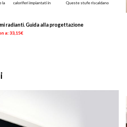
e la
caloriferi impiantati in
Queste stufe riscaldano
casa. Il meccanismo è
l'aria per irraggiamento in
ogie
molto sem...
maniera unif...
mi radianti. Guida alla progettazione
n a: 33,15€
i