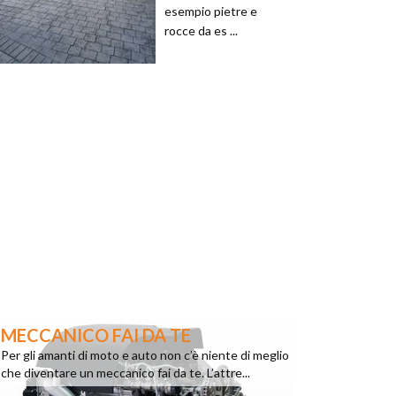
esempio pietre e
rocce da es ...
MECCANICO FAI DA TE
Per gli amanti di moto e auto non c’è niente di meglio
che diventare un meccanico fai da te. L’attre...