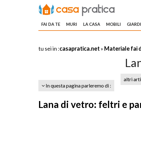
FAI DA TE
MURI
LA CASA
MOBILI
GIARDI
tu sei in :
casapratica.net
»
Materiale fai 
Lan
altri art
In questa pagina parleremo di :
Lana di vetro: feltri e p