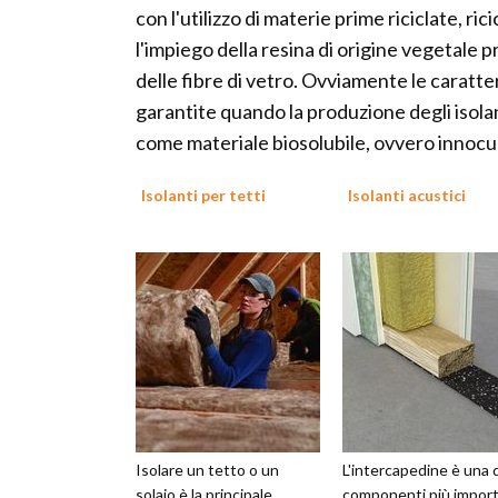
con l'utilizzo di materie prime riciclate, r
l'impiego della resina di origine vegetale pr
delle fibre di vetro. Ovviamente le carat
garantite quando la produzione degli isolan
come materiale biosolubile, ovvero innocuo
Isolanti per tetti
Isolanti acustici
Isolare un tetto o un
L'intercapedine è una 
solaio è la principale
componenti più import