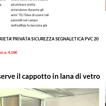
a
ad attirare molta
e
attenzione durante gli
anni ‘70, l’idea di usare tali
pannelli nel campo
dell’edilizia fu lanciata già
 che
nel 1930. La ricerca e la
sperime...
IETA' PRIVATA SICUREZZA SEGNALETICA PVC 20
n a: 4,58€
rve il cappotto in lana di vetro