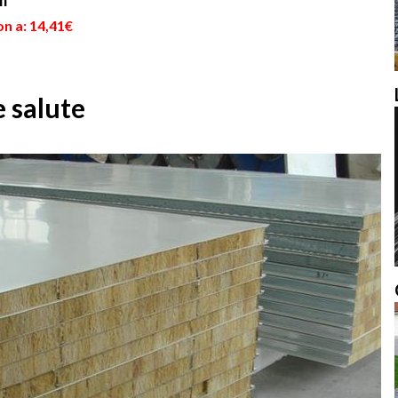
cm
n a: 14,41€
e salute