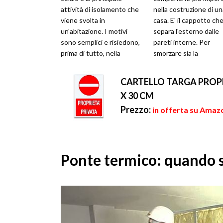
attività di isolamento che
nella costruzione di un
viene svolta in
casa. E' il cappotto ch
un'abitazione. I motivi
separa l'esterno dalle
sono semplici e risiedono,
pareti interne. Per
prima di tutto, nella
smorzare sia la
grande facilità di
trasmissione acustica
realizzazione di que...
termica le ...
CARTELLO TARGA PROPR
X 30 CM
Prezzo:
in offerta su Amazo
Ponte termico: quando se