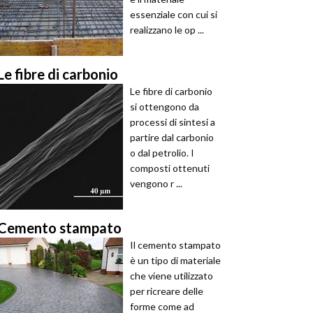
essenziale con cui si
realizzano le op ...
Le fibre di carbonio
Le fibre di carbonio
si ottengono da
processi di sintesi a
partire dal carbonio
o dal petrolio. I
composti ottenuti
vengono r ...
Cemento stampato
Il cemento stampato
è un tipo di materiale
che viene utilizzato
per ricreare delle
forme come ad