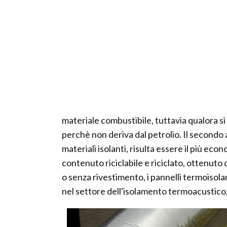
materiale combustibile, tuttavia qualora s
perchè non deriva dal petrolio. Il secondo as
materiali isolanti, risulta essere il più eco
contenuto riciclabile e riciclato, ottenuto d
o senza rivestimento, i pannelli termoisola
nel settore dell'isolamento termoacustico, i