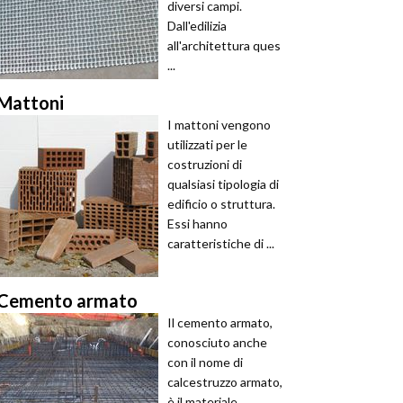
diversi campi.
Dall'edilizia
all'architettura ques
...
Mattoni
I mattoni vengono
utilizzati per le
costruzioni di
qualsiasi tipologia di
edificio o struttura.
Essi hanno
caratteristiche di ...
Cemento armato
Il cemento armato,
conosciuto anche
con il nome di
calcestruzzo armato,
è il materiale