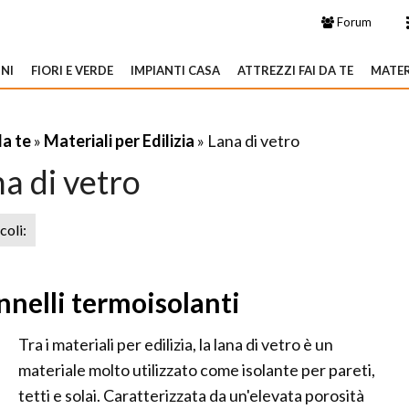
Forum
NI
FIORI E VERDE
IMPIANTI CASA
ATTREZZI FAI DA TE
MATER
da te
»
Materiali per Edilizia
» Lana di vetro
a di vetro
icoli:
annelli termoisolanti
Tra i materiali per edilizia, la lana di vetro è un
materiale molto utilizzato come isolante per pareti,
tetti e solai. Caratterizzata da un'elevata porosità