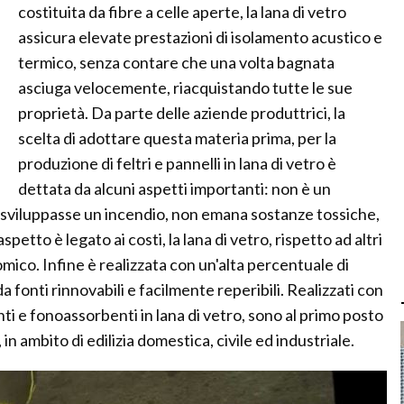
costituita da fibre a celle aperte, la lana di vetro
assicura elevate prestazioni di isolamento acustico e
termico, senza contare che una volta bagnata
asciuga velocemente, riacquistando tutte le sue
proprietà. Da parte delle aziende produttrici, la
scelta di adottare questa materia prima, per la
produzione di feltri e pannelli in lana di vetro è
dettata da alcuni aspetti importanti: non è un
i sviluppasse un incendio, non emana sostanze tossiche,
petto è legato ai costi, la lana di vetro, rispetto ad altri
nomico. Infine è realizzata con un'alta percentuale di
a fonti rinnovabili e facilmente reperibili. Realizzati con
nti e fonoassorbenti in lana di vetro, sono al primo posto
n ambito di edilizia domestica, civile ed industriale.