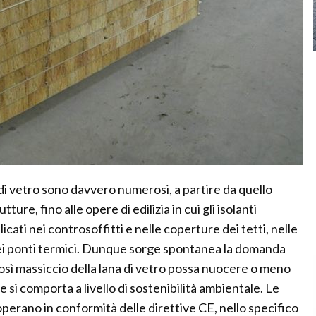
a di vetro sono davvero numerosi, a partire da quello
ure, fino alle opere di edilizia in cui gli isolanti
cati nei controsoffitti e nelle coperture dei tetti, nelle
 dei ponti termici. Dunque sorge spontanea la domanda
così massiccio della lana di vetro possa nuocere o meno
e si comporta a livello di sostenibilità ambientale. Le
, operano in conformità delle direttive CE, nello specifico