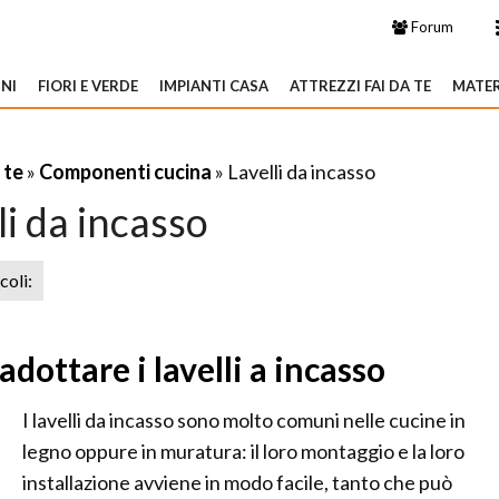
Forum
NI
FIORI E VERDE
IMPIANTI CASA
ATTREZZI FAI DA TE
MATER
 te
»
Componenti cucina
» Lavelli da incasso
li da incasso
icoli:
dottare i lavelli a incasso
I lavelli da incasso sono molto comuni nelle cucine in
legno oppure in muratura: il loro montaggio e la loro
installazione avviene in modo facile, tanto che può