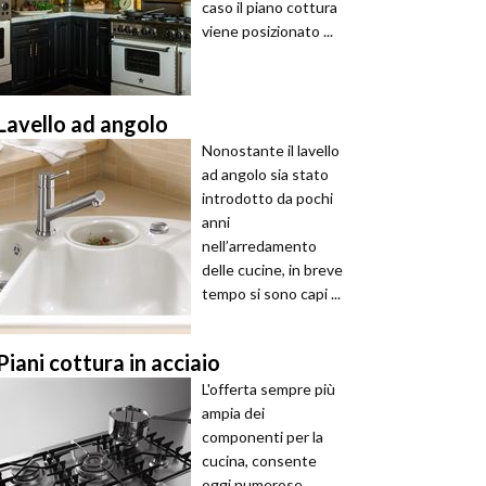
caso il piano cottura
viene posizionato ...
Lavello ad angolo
Nonostante il lavello
ad angolo sia stato
introdotto da pochi
anni
nell’arredamento
delle cucine, in breve
tempo si sono capi ...
Piani cottura in acciaio
L'offerta sempre più
ampia dei
componenti per la
cucina, consente
oggi numerose