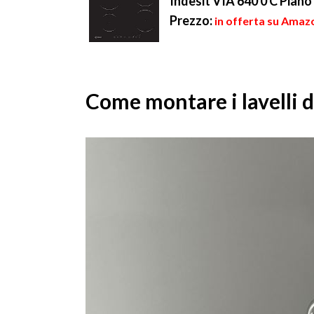
Indesit VIA 640 0 C Piano
Prezzo:
in offerta su Amaz
Come montare i lavelli da