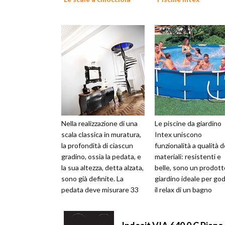
Nella realizzazione di una
Le piscine da giardino
scala classica in muratura,
Intex uniscono
la profondità di ciascun
funzionalità a qualità d
gradino, ossia la pedata, e
materiali: resistenti e
la sua altezza, detta alzata,
belle, sono un prodott
sono già definite. La
giardino ideale per god
pedata deve misurare 33
il relax di un bagno
cm mentre l’alza...
refrigerante nelle gio
estive ...