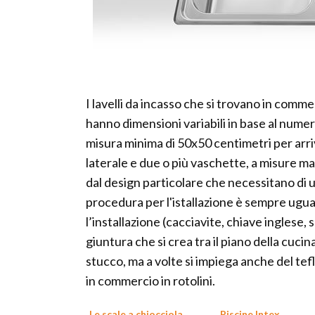
I lavelli da incasso che si trovano in comm
hanno dimensioni variabili in base al numer
misura minima di 50x50 centimetri per arriv
laterale e due o più vaschette, a misure m
dal design particolare che necessitano di un p
procedura per l'istallazione è sempre ugual
l’installazione (cacciavite, chiave inglese,
giuntura che si crea tra il piano della cucina
stucco, ma a volte si impiega anche del tef
in commercio in rotolini.
Le scale a chiocciola
Piscine Intex