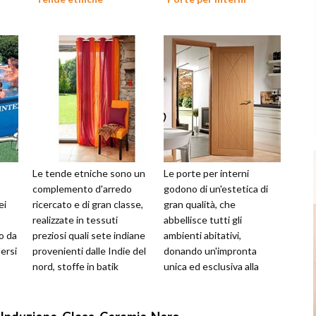
Le tende etniche sono un
Le porte per interni
complemento d'arredo
godono di un'estetica di
ei
ricercato e di gran classe,
gran qualità, che
realizzate in tessuti
abbellisce tutti gli
o da
preziosi quali sete indiane
ambienti abitativi,
ersi
provenienti dalle Indie del
donando un'impronta
nord, stoffe in batik
unica ed esclusiva alla
rnate
indiane che ripropongono
propria casa. Le porte
s...
devono integrarsi con
armoni...