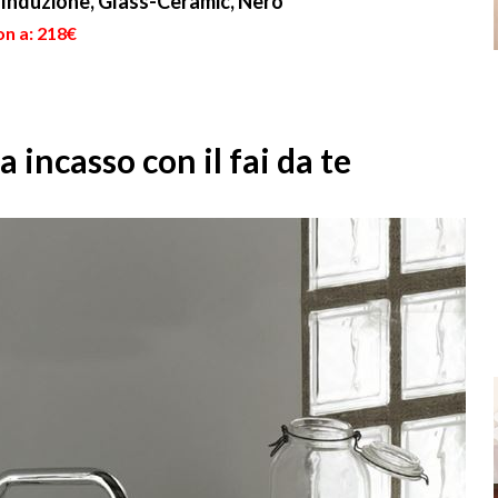
 Induzione, Glass-Ceramic, Nero
on a: 218€
 incasso con il fai da te