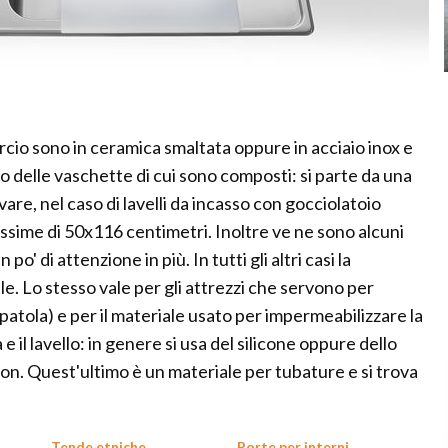
ercio sono in ceramica smaltata oppure in acciaio inox e
o delle vaschette di cui sono composti: si parte da una
are, nel caso di lavelli da incasso con gocciolatoio
assime di 50x116 centimetri. Inoltre ve ne sono alcuni
o' di attenzione in più. In tutti gli altri casi la
e. Lo stesso vale per gli attrezzi che servono per
 spatola) e per il materiale usato per impermeabilizzare la
 e il lavello: in genere si usa del silicone oppure dello
lon. Quest'ultimo è un materiale per tubature e si trova
Tende etniche
Porte per interni