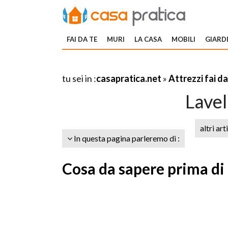
FAI DA TE
MURI
LA CASA
MOBILI
GIARDI
tu sei in :
casapratica.net
»
Attrezzi fai da
Lavel
altri art
In questa pagina parleremo di :
Cosa da sapere prima di a