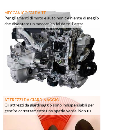
MECCANICO FAI DA TE
Per gli amanti di moto e auto non c’è niente di meglio
che diventare un meccanico fai da te. L’attre...
ATTREZZI DA GIARDINAGGIO
Gli attrezzi da giardinaggio sono indispensabili per
gestire correttamente uno spazio verde. Non tu...