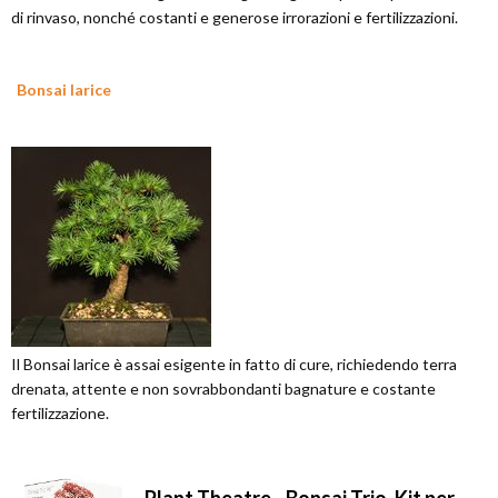
di rinvaso, nonché costanti e generose irrorazioni e fertilizzazioni.
Bonsai larice
Il Bonsai larice è assai esigente in fatto di cure, richiedendo terra
drenata, attente e non sovrabbondanti bagnature e costante
fertilizzazione.