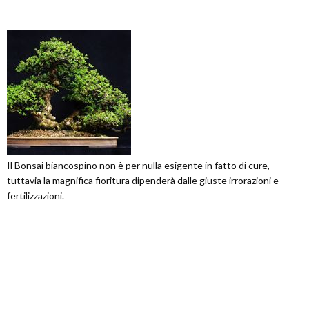
Il Bonsai biancospino non è per nulla esigente in fatto di cure,
tuttavia la magnifica fioritura dipenderà dalle giuste irrorazioni e
fertilizzazioni.