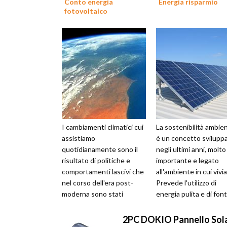
Conto energia
Energia risparmio
fotovoltaico
I cambiamenti climatici cui
La sostenibilità ambie
assistiamo
è un concetto svilupp
quotidianamente sono il
negli ultimi anni, molto
risultato di politiche e
importante e legato
comportamenti lascivi che
all'ambiente in cui vivi
nel corso dell'era post-
Prevede l'utilizzo di
moderna sono stati
energia pulita e di font
partoriti dal capitalismo e
rinnovabili al fine di in...
dall'illusione ...
2PC DOKIO Pannello Sola