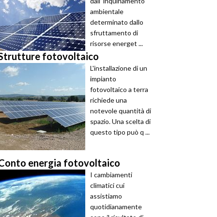
dall’’inquinamento
ambientale
determinato dallo
sfruttamento di
risorse energet ...
Strutture fotovoltaico
L'installazione di un
impianto
fotovoltaico a terra
richiede una
notevole quantità di
spazio. Una scelta di
questo tipo può q ...
Conto energia fotovoltaico
I cambiamenti
climatici cui
assistiamo
quotidianamente