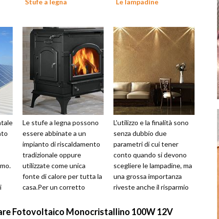
Stufe a legna
Le lampadine
ntale
Le stufe a legna possono
L'utilizzo e la finalità sono
ato
essere abbinate a un
senza dubbio due
impianto di riscaldamento
parametri di cui tener
tradizionale oppure
conto quando si devono
amo.
utilizzate come unica
scegliere le lampadine, ma
fonte di calore per tutta la
una grossa importanza
i
casa.Per un corretto
riveste anche il risparmio
funzionamento è
economico generato dalle
necessario che la st...
stesse...
re Fotovoltaico Monocristallino 100W 12V