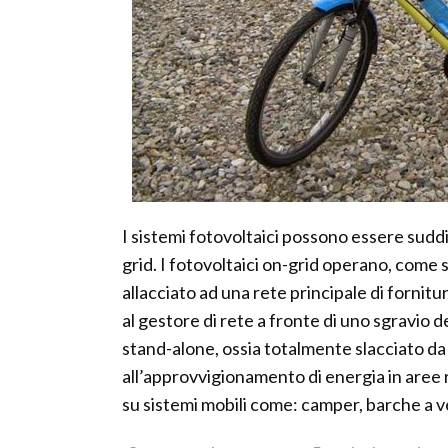
I sistemi fotovoltaici possono essere suddiv
grid. I fotovoltaici on-grid operano, come 
allacciato ad una rete principale di fornitu
al gestore di rete a fronte di uno sgravio dei
stand-alone, ossia totalmente slacciato da re
all’approvvigionamento di energia in aree 
su sistemi mobili come: camper, barche a ve