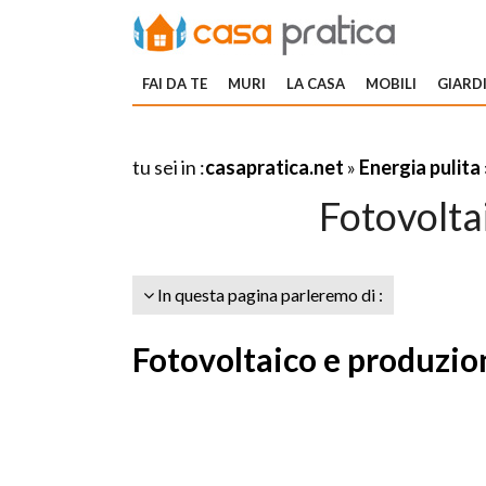
FAI DA TE
MURI
LA CASA
MOBILI
GIARDI
tu sei in :
casapratica.net
»
Energia pulita
Fotovolta
In questa pagina parleremo di :
Fotovoltaico e produzion