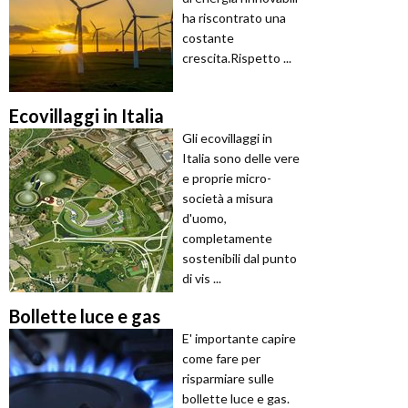
ha riscontrato una
costante
crescita.Rispetto ...
Ecovillaggi in Italia
Gli ecovillaggi in
Italia sono delle vere
e proprie micro-
società a misura
d'uomo,
completamente
sostenibili dal punto
di vis ...
Bollette luce e gas
E' importante capire
come fare per
risparmiare sulle
bollette luce e gas.