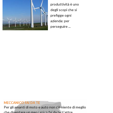
produttività è uno
degli scopi che si
prefigge ogni
azienda: per
perseguire ...
MECCANICO FAI DA TE
Per gli amanti di moto e auto non c’è niente di meglio
che diventare un meccanico fai da te. L’attre...