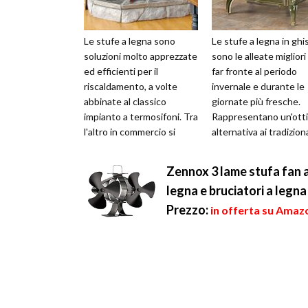
Le stufe a legna sono
Le stufe a legna in ghi
soluzioni molto apprezzate
sono le alleate migliori
ed efficienti per il
far fronte al periodo
riscaldamento, a volte
invernale e durante le
abbinate al classico
giornate più fresche.
impianto a termosifoni. Tra
Rappresentano un'ott
l'altro in commercio si
alternativa ai tradiziona
trovano numerosi modelli,
termosifoni o ad altre ti
diversi ...
Zennox 3 lame stufa fan al
legna e bruciatori a legna
Prezzo:
in offerta su Amazo