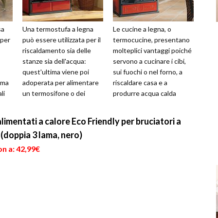
sa
Una termostufa a legna
Le cucine a legna, o
 per
può essere utilizzata per il
termocucine, presentano
riscaldamento sia delle
molteplici vantaggi poiché
stanze sia dell'acqua:
servono a cucinare i cibi,
quest'ultima viene poi
sui fuochi o nel forno, a
ima
adoperata per alimentare
riscaldare casa e a
li
un termosifone o dei
produrre acqua calda
p...
pannelli radianti nel
sanitaria come delle vere e
pavimento....
propri...
imentati a calore Eco Friendly per bruciatori a
 (doppia 3 lama, nero)
n a: 42,99€