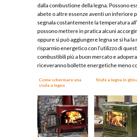
dalla combustione della legna. Possono ess
abete o altre essenze aventi un inferiore 
segnala costantemente la temperatura all'in
possono mettere in pratica alcuni accorgim
oppure si può aggiungere legna se si ha la
risparmio energetico con l'utilizzo di ques
combustibili più a buon mercato e adoperan
riceveranno bollette energetiche meno c
Come schermare una
Stufe a legna in ghis
stufa a legno