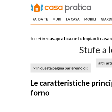
FAI DA TE
MURI
LA CASA
MOBILI
GIARDI
tu sei in :
casapratica.net
»
Impianti casa
Stufe a 
altri art
In questa pagina parleremo di :
Le caratteristiche princi
forno