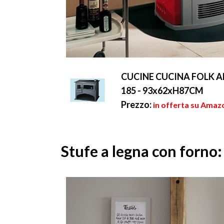
CUCINE CUCINA FOLK A
185 - 93x62xH87CM
Prezzo:
in offerta su Amaz
Stufe a legna con forno: