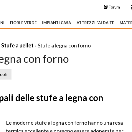
Forum
NI
FIORI E VERDE
IMPIANTI CASA
ATTREZZI FAI DA TE
MATER
»
Stufe a pellet
» Stufe a legna con forno
legna con forno
icoli:
pali delle stufe a legna con
Le moderne stufe a legna con forno hanno una resa
termica eccellente e possono essere adoperate per