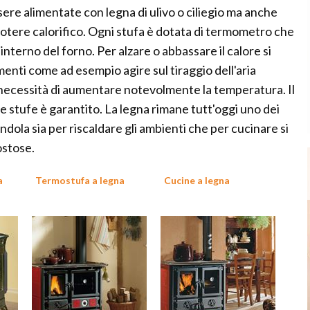
ere alimentate con legna di ulivo o ciliegio ma anche
potere calorifico. Ogni stufa è dotata di termometro che
terno del forno. Per alzare o abbassare il calore si
enti come ad esempio agire sul tiraggio dell'aria
 necessità di aumentare notevolmente la temperatura. Il
te stufe è garantito. La legna rimane tutt'oggi uno dei
dola sia per riscaldare gli ambienti che per cucinare si
ostose.
a
Termostufa a legna
Cucine a legna