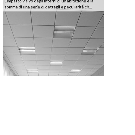
L'impatto visivo degli interni di un'abitazione è la
somma di una serie di dettagli e peculiarità ch...