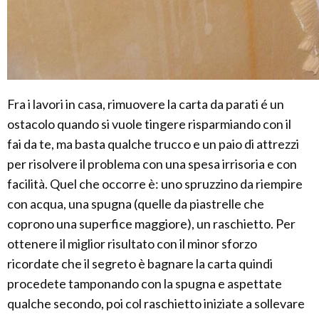
Fra i lavori in casa, rimuovere la carta da parati é un
ostacolo quando si vuole tingere risparmiando con il
fai da te, ma basta qualche trucco e un paio di attrezzi
per risolvere il problema con una spesa irrisoria e con
facilità. Quel che occorre è: uno spruzzino da riempire
con acqua, una spugna (quelle da piastrelle che
coprono una superfice maggiore), un raschietto. Per
ottenere il miglior risultato con il minor sforzo
ricordate che il segreto è bagnare la carta quindi
procedete tamponando con la spugna e aspettate
qualche secondo, poi col raschietto iniziate a sollevare