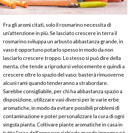
Fra gli aromi citati, solo il rosmarino necessita di
un'attenzione in più. Se lasciato crescere in terra il
rosmarino sviluppa un arbusto abbastanza grande, in
vaso è opportuno potarlo spesso in modo da non
lasciarlo crescere troppo. Lo stesso si può dire della
menta, che tende a riprodursi velocemente e quindi a
crescere oltre lo spazio del vaso: basterà rimuoverne
alcuni rami quando tenderanno a strabordare.
Sarebbe consigliabile, per chi ha abbastanza spazio a
disposizione, utilizzare vasi diversi per le varie erbe
aromatiche, in modo da evitare possibili problemi di
contaminazione e poter personalizzare la cura di ogni
singola pianta. Coltivare piante aromatiche in casa in
tutto l'arco dell'anno non richiede grande impegno nè