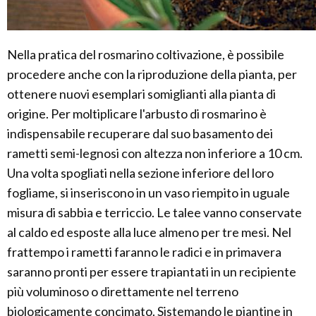
Nella pratica del rosmarino coltivazione, è possibile
procedere anche con la riproduzione della pianta, per
ottenere nuovi esemplari somiglianti alla pianta di
origine. Per moltiplicare l'arbusto di rosmarino è
indispensabile recuperare dal suo basamento dei
rametti semi-legnosi con altezza non inferiore a 10 cm.
Una volta spogliati nella sezione inferiore del loro
fogliame, si inseriscono in un vaso riempito in uguale
misura di sabbia e terriccio. Le talee vanno conservate
al caldo ed esposte alla luce almeno per tre mesi. Nel
frattempo i rametti faranno le radici e in primavera
saranno pronti per essere trapiantati in un recipiente
più voluminoso o direttamente nel terreno
biologicamente concimato. Sistemando le piantine in