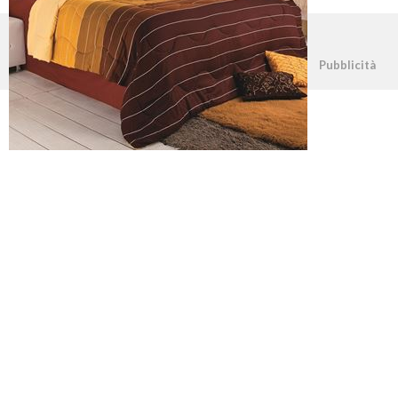
©2026 - casapratica.net - p.iva 03338800984
Pubblicità