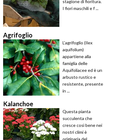
stagione di fioritura.
I fiori maschili e f ...
Agrifoglio
L'agrifoglio (Ilex
aquifolium)
appartiene alla
famiglia delle
Aquifoliacee ed è un
arbusto rustico e
resistente, presente
in ...
Kalanchoe
Questa pianta
succulenta che
cresce così bene nei
nostri climi è
originaria del