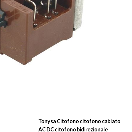
Tonysa Citofono citofono cablato
AC DC citofono bidirezionale