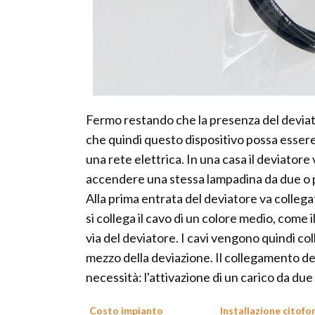
Fermo restando che la presenza del deviato
che quindi questo dispositivo possa essere 
una rete elettrica. In una casa il deviatore
accendere una stessa lampadina da due o più
Alla prima entrata del deviatore va collega
si collega il cavo di un colore medio, come i
via del deviatore. I cavi vengono quindi col
mezzo della deviazione. Il collegamento 
necessità: l'attivazione di un carico da due 
Costo impianto
Installazione citofo