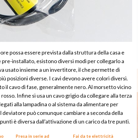
re possa essere prevista dalla struttura della casa e
pre-installato, esistono diversi modi per collegarlo a
 va usato insieme a un invertitore, il che permette di
 posizioni diverse. I cavi devono avere colori diversi.
to il cavo di fase, generalmente nero. Al morsetto vicino
l rosso. Infine si usa un cavo grigio da collegare alla terza
legati alla lampadina o al sistema da alimentare per
del deviatore può comunque cambiare a seconda della
punti è diversa dall'attivazione di un carico da tre punti.
no
Presa in serie ad
Fai da te elettricità