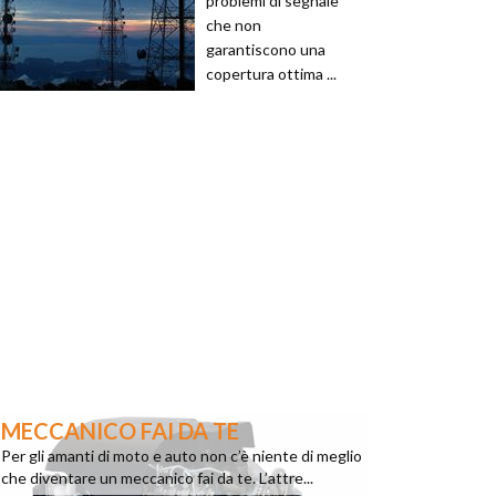
problemi di segnale
che non
garantiscono una
copertura ottima ...
MECCANICO FAI DA TE
Per gli amanti di moto e auto non c’è niente di meglio
che diventare un meccanico fai da te. L’attre...