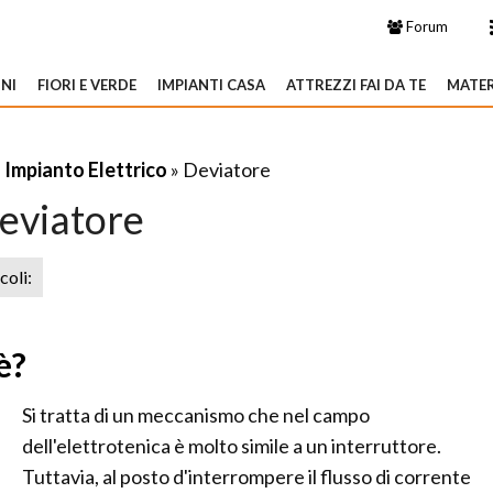
Forum
NI
FIORI E VERDE
IMPIANTI CASA
ATTREZZI FAI DA TE
MATER
»
Impianto Elettrico
» Deviatore
eviatore
icoli:
è?
Si tratta di un meccanismo che nel campo
dell'elettrotenica è molto simile a un interruttore.
Tuttavia, al posto d'interrompere il flusso di corrente