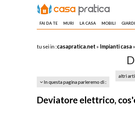
FAI DA TE
MURI
LA CASA
MOBILI
GIARDI
tu sei in :
casapratica.net
»
Impianti casa
D
altri art
In questa pagina parleremo di :
Deviatore elettrico, cos'