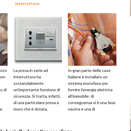
interruttore
osto
La presa in serie ad
In gran parte delle case
non
interruttore ha
italiane è installato un
sostanzialmente
sistema monofase per
o di
un'importante funzione di
fornire l'energia elettrica
sicurezza. Si tratta, infatti,
all'immobile: di
di una particolare presa a
conseguenza vi è una fase
he
muro che è dotata,
neutra e una di
appunto, di un
alimentazione. Di
interruttore così da
conseguenza molti interv...
permette...