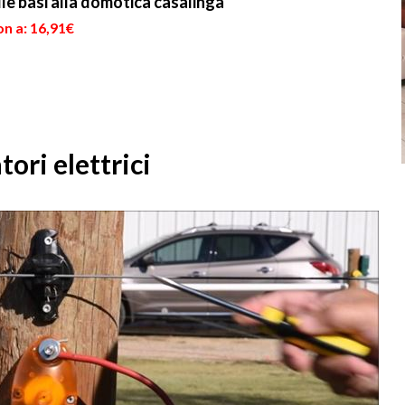
Dalle basi alla domotica casalinga
n a: 16,91€
tori elettrici