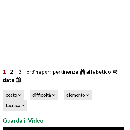
1
2
3
ordina per:
pertinenza
alfabetico
data
costo
difficoltà
elemento
tecnica
Guarda il Video