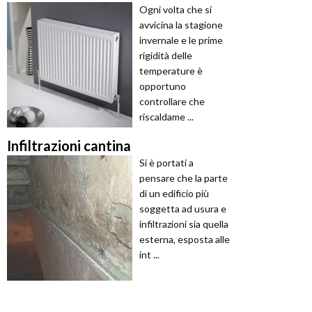
Ogni volta che si
avvicina la stagione
invernale e le prime
rigidità delle
temperature è
opportuno
controllare che
riscaldame ...
Infiltrazioni cantina
Si è portati a
pensare che la parte
di un edificio più
soggetta ad usura e
infiltrazioni sia quella
esterna, esposta alle
int ...