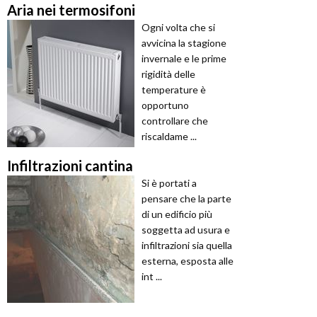
Aria nei termosifoni
Ogni volta che si
avvicina la stagione
invernale e le prime
rigidità delle
temperature è
opportuno
controllare che
riscaldame ...
Infiltrazioni cantina
Si è portati a
pensare che la parte
di un edificio più
soggetta ad usura e
infiltrazioni sia quella
esterna, esposta alle
int ...