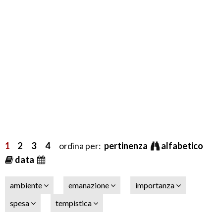
1
2
3
4
ordina per:
pertinenza
alfabetico
data
ambiente
emanazione
importanza
spesa
tempistica