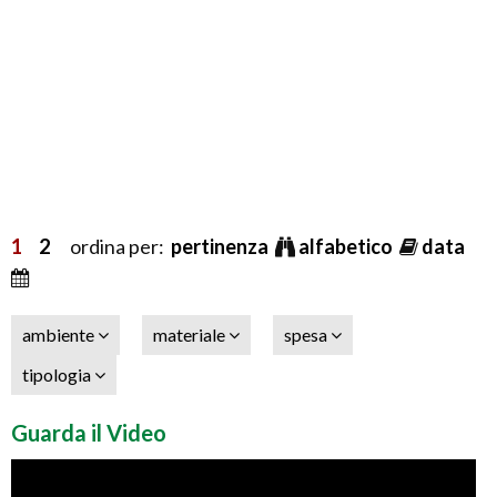
1
2
ordina per:
pertinenza
alfabetico
data
ambiente
materiale
spesa
tipologia
Guarda il Video