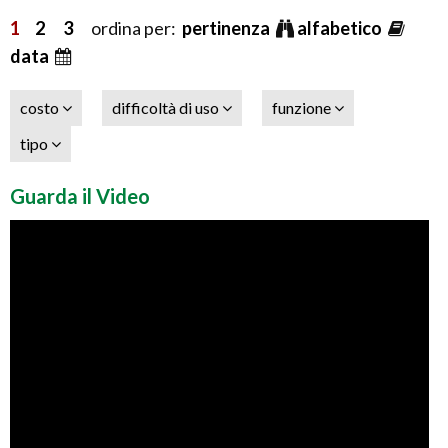
1
2
3
ordina per:
pertinenza
alfabetico
data
costo
difficoltà di uso
funzione
tipo
Guarda il Video