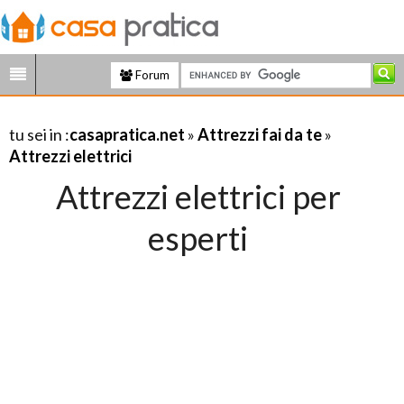
Forum
tu sei in :
casapratica.net
»
Attrezzi fai da te
»
Attrezzi elettrici
Attrezzi elettrici per
esperti