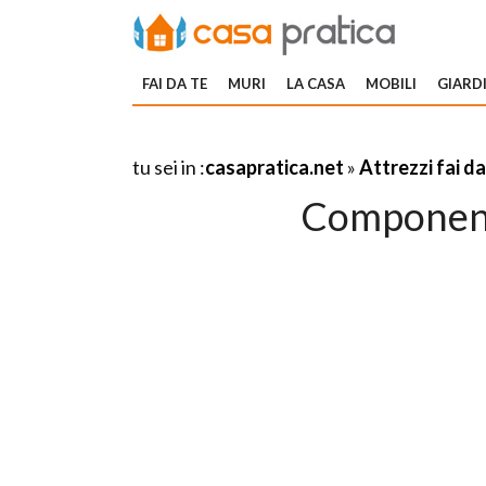
FAI DA TE
MURI
LA CASA
MOBILI
GIARDI
tu sei in :
casapratica.net
»
Attrezzi fai da
Componenti