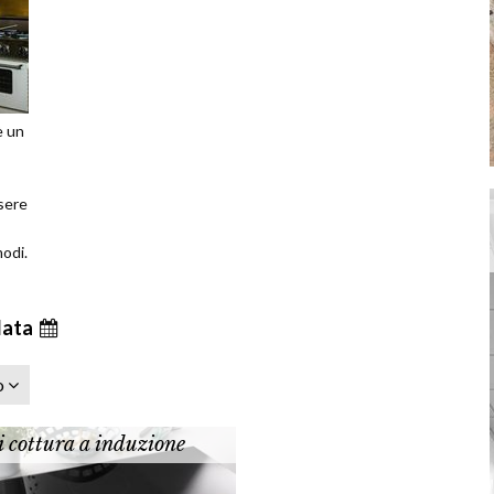
è un
sere
modi.
data
o
i cottura a induzione