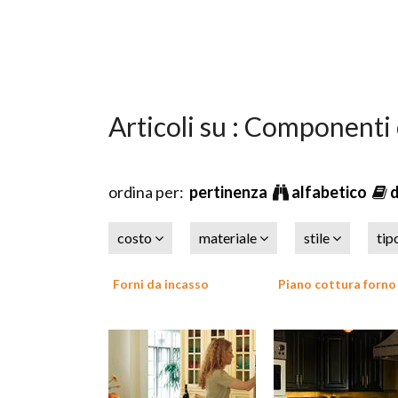
Articoli su : Componenti
ordina per:
pertinenza
alfabetico
costo
materiale
stile
tip
Forni da incasso
Piano cottura forno