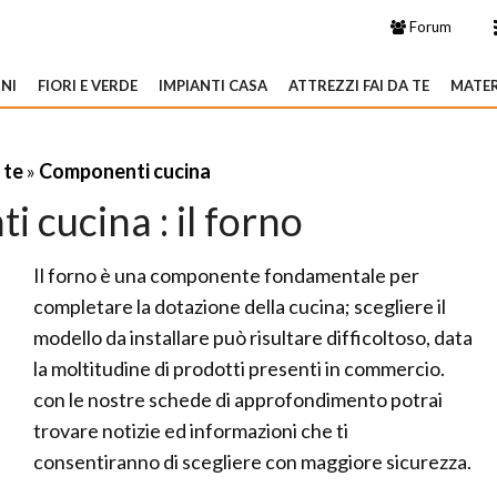
Forum
NI
FIORI E VERDE
IMPIANTI CASA
ATTREZZI FAI DA TE
MATER
 te
»
Componenti cucina
 cucina : il forno
Il forno è una componente fondamentale per
completare la dotazione della cucina; scegliere il
modello da installare può risultare difficoltoso, data
la moltitudine di prodotti presenti in commercio.
con le nostre schede di approfondimento potrai
trovare notizie ed informazioni che ti
consentiranno di scegliere con maggiore sicurezza.