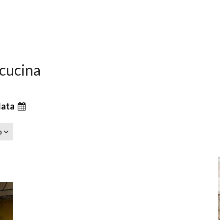
 cucina
data
o