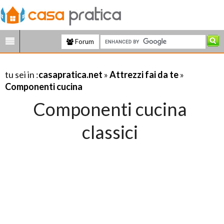
Forum
tu sei in :
casapratica.net
»
Attrezzi fai da te
»
Componenti cucina
Componenti cucina
classici