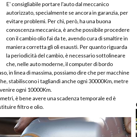
E' consigliabile portare l'auto dal meccanico
autorizzato, specialmente se ancora in garanzia, per
evitare problemi. Per chi, però, ha una buona
conoscenza meccanica, è anche possibile procedere
con il cambio olio fai da te, avendo cura di smaltire in
maniera corretta gli oli esausti. Per quanto riguarda
la periodicità del cambio, è necessario sottolineare
che, nelle auto moderne, il computer di bordo
so, in linea di massima, possiamo dire che per macchine
che, stabiliscono i tagliandi anche ogni 30000Km, metre
tervenire ogni 10000Km.
lometri, è bene avere una scadenza temporale ed è
ituire filtro e olio.