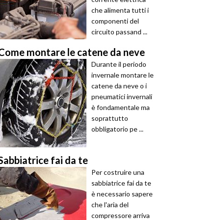
che alimenta tutti i
componenti del
circuito passand ...
Come montare le catene da neve
Durante il periodo
invernale montare le
catene da neve o i
pneumatici invernali
è fondamentale ma
soprattutto
obbligatorio pe ...
Sabbiatrice fai da te
Per costruire una
sabbiatrice fai da te
è necessario sapere
che l'aria del
compressore arriva