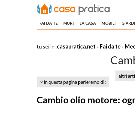
FAI DA TE
MURI
LA CASA
MOBILI
GIARDI
tu sei in :
casapratica.net
»
Fai da te
»
Mecc
Camb
altri art
In questa pagina parleremo di :
Cambio olio motore: og