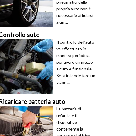
pneumatici della
propria auto non è
necessario affidarsi
a un ...
Controllo auto
Il controllo dell’auto
va effettuato in
maniera periodica
per avere un mezzo
sicuro e funzionale.
Se si intende fare un
viagg ...
Ricaricare batteria auto
La batteria di
un'auto è il
dispositivo
contenente la
corrente elettrica