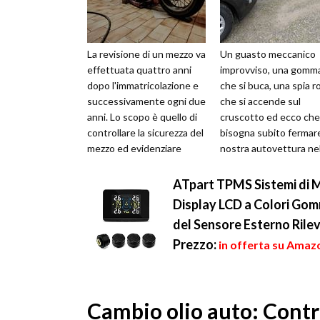
La revisione di un mezzo va
Un guasto meccanico
effettuata quattro anni
improvviso, una gomm
dopo l'immatricolazione e
che si buca, una spia r
successivamente ogni due
che si accende sul
anni. Lo scopo è quello di
cruscotto ed ecco che
controllare la sicurezza del
bisogna subito fermare
mezzo ed evidenziare
nostra autovettura nel
eventuali difetti ch...
più vicina piazzola di s
o in un l...
ATpart TPMS Sistemi di M
Display LCD a Colori Gom
del Sensore Esterno Ril
Prezzo:
in offerta su Amazo
Cambio olio auto: Contro