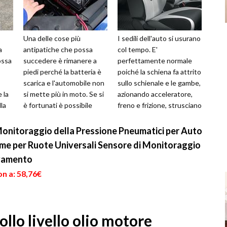
Una delle cose più
I sedili dell'auto si usurano
a
antipatiche che possa
col tempo. E'
ossa
succedere è rimanere a
perfettamente normale
piedi perché la batteria è
poiché la schiena fa attrito
scarica e l'automobile non
sullo schienale e le gambe,
 la
si mette più in moto. Se si
azionando acceleratore,
la
è fortunati è possibile
freno e frizione, strusciano
osta
rintracciare il proprio
sulla seduta in modo fre...
mecca...
onitoraggio della Pressione Pneumatici per Auto
me per Ruote Universali Sensore di Monitoraggio
evamento
n a: 58,76€
llo livello olio motore