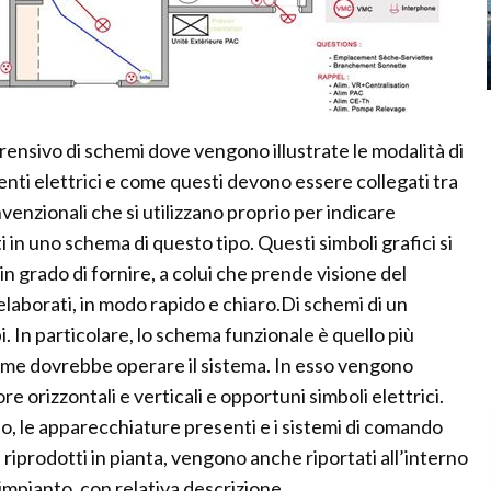
rensivo di schemi dove vengono illustrate le modalità di
nti elettrici e come questi devono essere collegati tra
onvenzionali che si utilizzano proprio per indicare
ti in uno schema di questo tipo. Questi simboli grafici si
 grado di fornire, a colui che prende visione del
elaborati, in modo rapido e chiaro.Di schemi di un
pi. In particolare, lo schema funzionale è quello più
ome dovrebbe operare il sistema. In esso vengono
e orizzontali e verticali e opportuni simboli elettrici.
o, le apparecchiature presenti e i sistemi di comando
ci riprodotti in pianta, vengono anche riportati all’interno
impianto, con relativa descrizione.