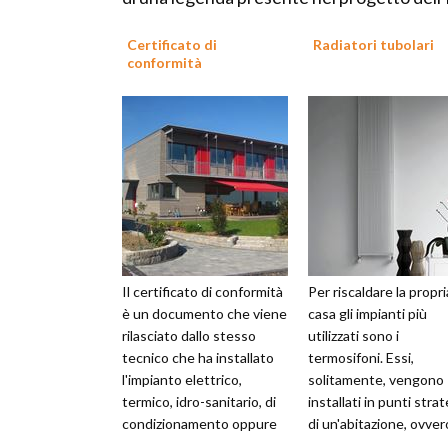
Certificato di
Radiatori tubolari
conformità
Il certificato di conformità
Per riscaldare la propri
è un documento che viene
casa gli impianti più
rilasciato dallo stesso
utilizzati sono i
tecnico che ha installato
termosifoni. Essi,
l'impianto elettrico,
solitamente, vengono
termico, idro-sanitario, di
installati in punti strat
condizionamento oppure
di un'abitazione, ovver
radiotelevisivo. In que...
dove hanno la possibili