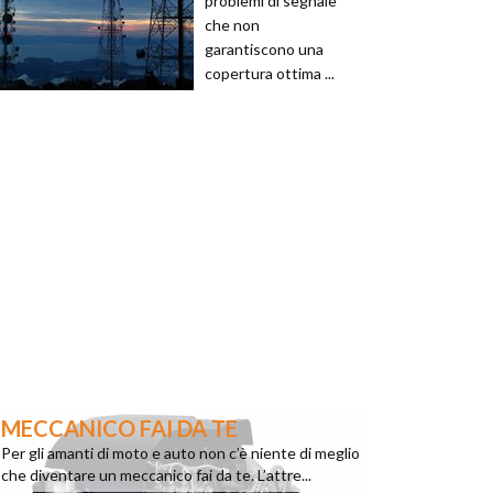
problemi di segnale
che non
garantiscono una
copertura ottima ...
MECCANICO FAI DA TE
Per gli amanti di moto e auto non c’è niente di meglio
che diventare un meccanico fai da te. L’attre...