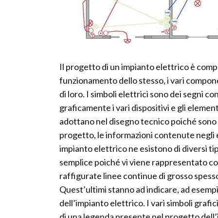
Il progetto di un impianto elettrico è comp
funzionamento dello stesso, i vari compone
di loro. I simboli elettrici sono dei segni c
graficamente i vari dispositivi e gli elemen
adottano nel disegno tecnico poiché sono in
progetto, le informazioni contenute negli 
impianto elettrico ne esistono di diversi ti
semplice poiché vi viene rappresentato c
raffigurate linee continue di grosso spessor
Quest’ultimi stanno ad indicare, ad esempi
dell’impianto elettrico. I vari simboli grafi
di una legenda presente nel progetto dell’