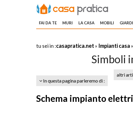
FAI DA TE
MURI
LA CASA
MOBILI
GIARDI
tu sei in :
casapratica.net
»
Impianti casa
Simboli i
altri art
In questa pagina parleremo di :
Schema impianto elettri