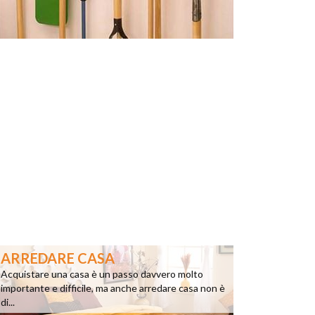
ARREDARE CASA
Acquistare una casa è un passo davvero molto
importante e difficile, ma anche arredare casa non è
di...