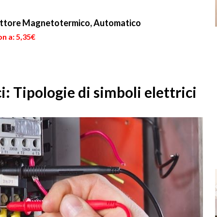
arredamento...
monitorati
costantemente....
ttore Magnetotermico, Automatico
n a: 5,35€
i: Tipologie di simboli elettrici