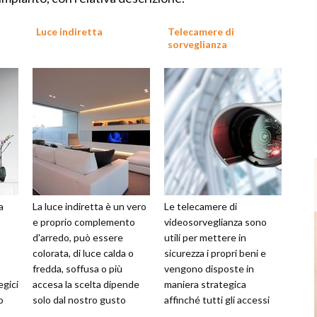
Luce indiretta
Telecamere di
sorveglianza
a
La luce indiretta è un vero
Le telecamere di
e proprio complemento
videosorveglianza sono
d'arredo, può essere
utili per mettere in
colorata, di luce calda o
sicurezza i propri beni e
fredda, soffusa o più
vengono disposte in
egici
accesa la scelta dipende
maniera strategica
o
solo dal nostro gusto
affinché tutti gli accessi
tà di
personale e dal nostro
vengano controllati e