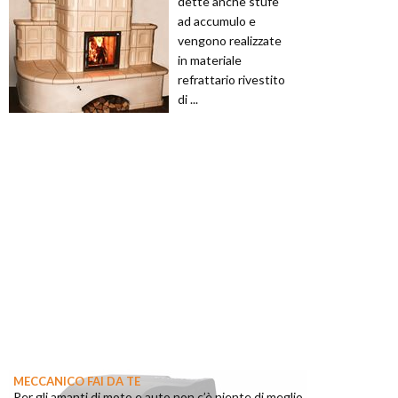
dette anche stufe
ad accumulo e
vengono realizzate
in materiale
refrattario rivestito
di ...
MECCANICO FAI DA TE
Per gli amanti di moto e auto non c’è niente di meglio