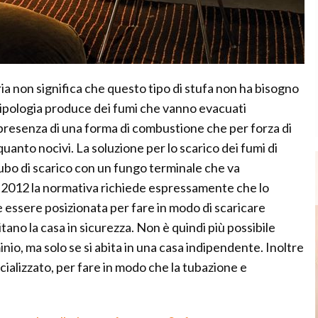
ia non significa che questo tipo di stufa non ha bisogno
 tipologia produce dei fumi che vanno evacuati
in presenza di una forma di combustione che per forza di
uanto nocivi. La soluzione per lo scarico dei fumi di
 tubo di scarico con un fungo terminale che va
al 2012 la normativa richiede espressamente che lo
ve essere posizionata per fare in modo di scaricare
ano la casa in sicurezza. Non è quindi più possibile
inio, ma solo se si abita in una casa indipendente. Inoltre
cializzato, per fare in modo che la tubazione e