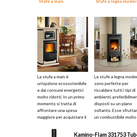
Stufe a mais
Stufe a legna moder
La stufa a mais è
Le stufe a legna mode
un'opzione ecosostenibile
sono perfette per
e dai consumi energetici
riscaldare tutti i tipi di
molto ridotti. In un primo
ambienti, preferibilme
momento si tratta di
disposti su un piano
affrontare una spesa
soltanto. Esse sfrutta
maggiore per acquistare il
un combustibile molto
prodotto, per poi in pochi
facile da reperire e ch
anni amm...
non produce...
Kamino-Flam 331753 Tubo