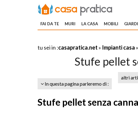
FAI DA TE
MURI
LA CASA
MOBILI
GIARDI
tu sei in :
casapratica.net
»
Impianti casa
Stufe pellet
altri art
In questa pagina parleremo di :
Stufe pellet senza cann