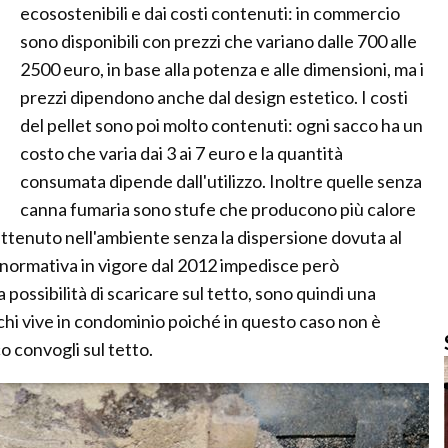
ecosostenibili e dai costi contenuti: in commercio
sono disponibili con prezzi che variano dalle 700 alle
2500 euro, in base alla potenza e alle dimensioni, ma i
prezzi dipendono anche dal design estetico. I costi
del pellet sono poi molto contenuti: ogni sacco ha un
costo che varia dai 3 ai 7 euro e la quantità
consumata dipende dall'utilizzo. Inoltre quelle senza
canna fumaria sono stufe che producono più calore
rattenuto nell'ambiente senza la dispersione dovuta al
normativa in vigore dal 2012 impedisce però
la possibilità di scaricare sul tetto, sono quindi una
chi vive in condominio poiché in questo caso non è
co convogli sul tetto.