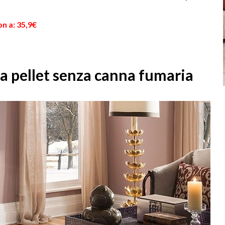
esige...
n a: 35,9€
a pellet senza canna fumaria