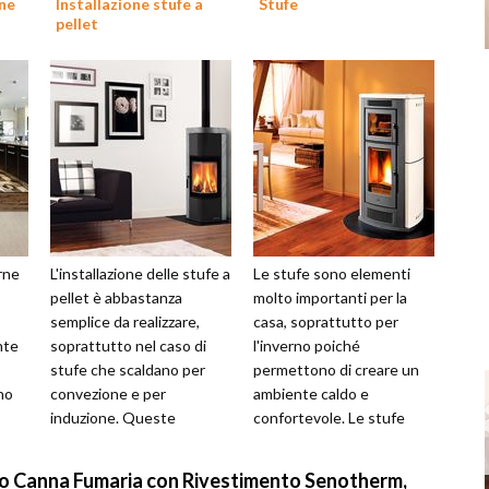
ne
Installazione stufe a
Stufe
pellet
rne
L'installazione delle stufe a
Le stufe sono elementi
pellet è abbastanza
molto importanti per la
semplice da realizzare,
casa, soprattutto per
nte
soprattutto nel caso di
l'inverno poiché
stufe che scaldano per
permettono di creare un
no
convezione e per
ambiente caldo e
induzione. Queste
confortevole. Le stufe
e
apparecchiature infatti
possono essere di vario
necessitano esclusiv...
tipo a seconda delle
 Canna Fumaria con Rivestimento Senotherm,