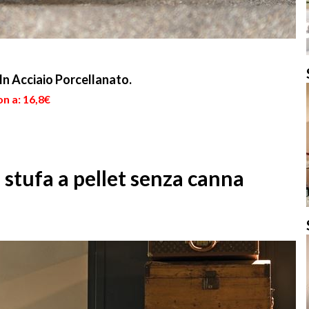
In Acciaio Porcellanato.
n a: 16,8€
a stufa a pellet senza canna