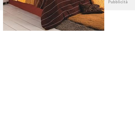
©2026 - casapratica.net - p.iva 03338800984
Pubblicità