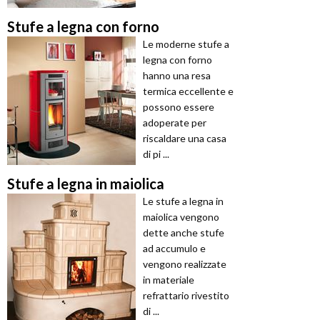
Stufe a legna con forno
Le moderne stufe a
legna con forno
hanno una resa
termica eccellente e
possono essere
adoperate per
riscaldare una casa
di pi ...
Stufe a legna in maiolica
Le stufe a legna in
maiolica vengono
dette anche stufe
ad accumulo e
vengono realizzate
in materiale
refrattario rivestito
di ...