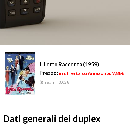
Il Letto Racconta (1959)
Prezzo:
in offerta su Amazon a: 9,88€
(Risparmi 0,02€)
Dati generali dei duplex