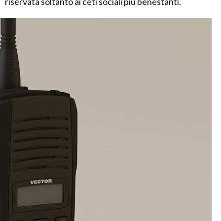
riservata soltanto ai ceti sociali più benestanti.