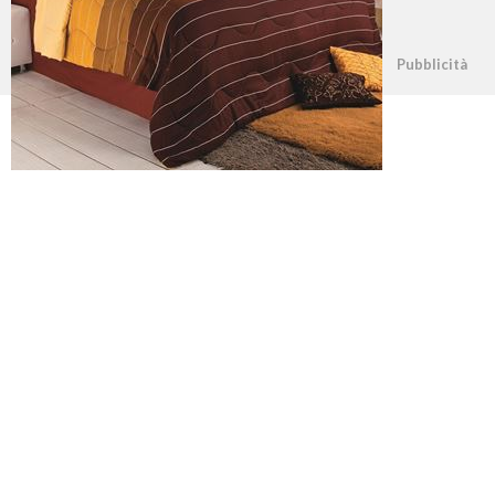
©2026 - casapratica.net - p.iva 03338800984
Pubblicità