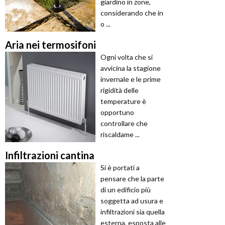
giardino in zone,
considerando che in
o ...
Aria nei termosifoni
Ogni volta che si
avvicina la stagione
invernale e le prime
rigidità delle
temperature è
opportuno
controllare che
riscaldame ...
Infiltrazioni cantina
Si è portati a
pensare che la parte
di un edificio più
soggetta ad usura e
infiltrazioni sia quella
esterna, esposta alle