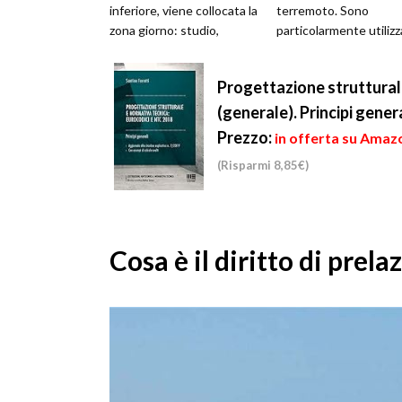
inferiore, viene collocata la
terremoto. Sono
zona giorno: studio,
particolarmente utilizz
soggiorno, cucina ...
in quei territori in cui s
verificano più fre...
Progettazione struttural
(generale). Principi genera
Prezzo:
in offerta su Amazo
(Risparmi 8,85€)
Cosa è il diritto di prela