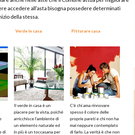
ere accedere all'asta bisogna possedere determinati
nizio della stessa.
Verde in casa
Pitturare casa
Il verde in casa è un
C'è chi ama rinnovare
piacere per la vista, poiché
spesso il colore delle
e
arricchisce l'ambiente di
proprie pareti e chi non ha
un elemento naturale ed
mai neppure contemplato
e di
in più è un toccasana per
di farlo. La verità è che non