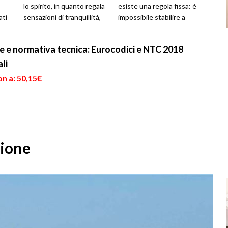
lo spirito, in quanto regala
esiste una regola fissa: è
ati
sensazioni di tranquillità,
impossibile stabilire a
i
senza sottovalut...
priori con quale caden...
e e normativa tecnica: Eurocodici e NTC 2018
li
n a: 50,15€
zione