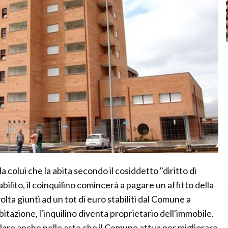
colui che la abita secondo il cosiddetto "diritto di
ilito, il coinquilino comincerà a pagare un affitto della
lta giunti ad un tot di euro stabiliti dal Comune a
bitazione, l'inquilino diventa proprietario dell'immobile.
olare anche nelle aste che il Comune attua per migliorare