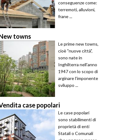
conseguenze come:
terremoti, alluvioni,
frane ...
New towns
Le prime new towns,
cioè "nuove città",
sono nate in
Inghilterra nell'anno
1947 con lo scopo di
arginare l'imponente
sviluppo ...
Vendita case popolari
Le case popolari
sono stabilimenti di
proprietà di enti
Statali o Comunali