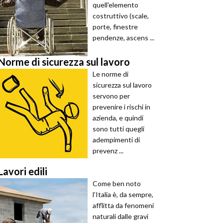
quell'elemento
costruttivo (scale,
porte, finestre
pendenze, ascens ...
Norme di sicurezza sul lavoro
Le norme di
sicurezza sul lavoro
servono per
prevenire i rischi in
azienda, e quindi
sono tutti quegli
adempimenti di
prevenz ...
Lavori edili
Come ben noto
l’Italia è, da sempre,
afflitta da fenomeni
naturali dalle gravi