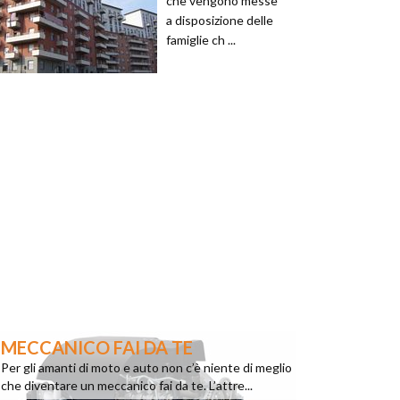
che vengono messe
a disposizione delle
famiglie ch ...
MECCANICO FAI DA TE
Per gli amanti di moto e auto non c’è niente di meglio
che diventare un meccanico fai da te. L’attre...