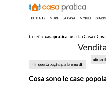
FAI DA TE
MURI
LA CASA
MOBILI
GIARDI
tu sei in :
casapratica.net
»
La Casa
»
Cost
Vendita
altri art
In questa pagina parleremo di :
Cosa sono le case popol