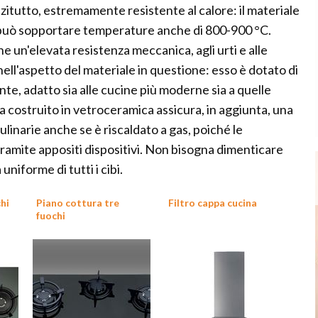
zitutto, estremamente resistente al calore: il materiale
ti, può sopportare temperature anche di 800-900 °C.
 un'elevata resistenza meccanica, agli urti e alle
nell'aspetto del materiale in questione: esso è dotato di
nte, adatto sia alle cucine più moderne sia a quelle
a costruito in vetroceramica assicura, in aggiunta, una
linarie anche se è riscaldato a gas, poiché le
tramite appositi dispositivi. Non bisogna dimenticare
niforme di tutti i cibi.
hi
Piano cottura tre
Filtro cappa cucina
fuochi