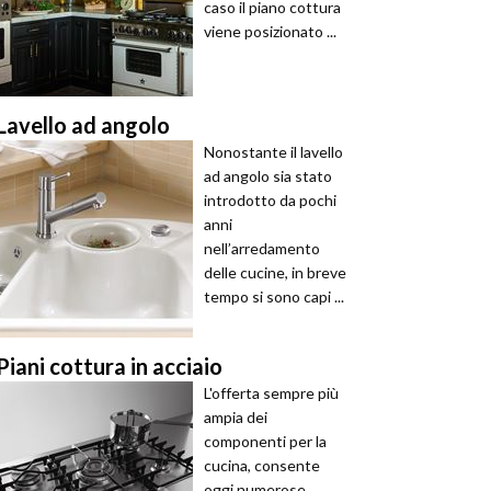
caso il piano cottura
viene posizionato ...
Lavello ad angolo
Nonostante il lavello
ad angolo sia stato
introdotto da pochi
anni
nell’arredamento
delle cucine, in breve
tempo si sono capi ...
Piani cottura in acciaio
L'offerta sempre più
ampia dei
componenti per la
cucina, consente
oggi numerose