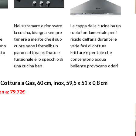
Nel sistemare e rinnovare
La cappa della cucina ha un
la cucina, bisogna sempre
ruolo fondamentale per il
le
tenere a mente che il suo
riciclo dell'aria durante le
iano
cuore sono i fornelli: un
varie fasi di cottura.
tto
piano cottura ordinato e
Fritture e pentole che
funzionale è lo specchio di
contengono acqua
una cucina ben
bollente provocano odori
organizzata. Un piano di
e vapori che, oltre a
..
lav...
invader...
tura a Gas, 60 cm, Inox, 59,5 x 51 x 0,8 cm
n a: 79,72€