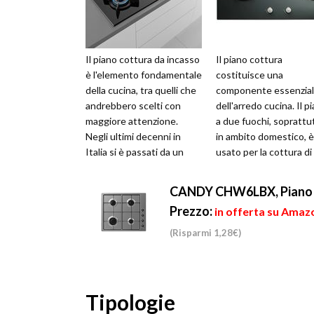
Il piano cottura da incasso
Il piano cottura
è l'elemento fondamentale
costituisce una
della cucina, tra quelli che
componente essenzia
andrebbero scelti con
dell'arredo cucina. Il p
maggiore attenzione.
a due fuochi, soprattu
Negli ultimi decenni in
in ambito domestico, è
Italia si è passati da un
usato per la cottura di
piano cottura collegato ...
modeste quantità di
pietanze. Le sue ridott.
CANDY CHW6LBX, Piano Cot
Prezzo:
in offerta su Amazo
(Risparmi 1,28€)
Tipologie