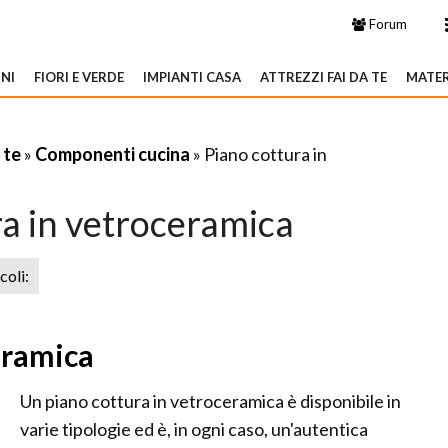
Forum
NI
FIORI E VERDE
IMPIANTI CASA
ATTREZZI FAI DA TE
MATER
 te
»
Componenti cucina
» Piano cottura in
ra in vetroceramica
icoli:
eramica
Un piano cottura in vetroceramica è disponibile in
varie tipologie ed è, in ogni caso, un'autentica