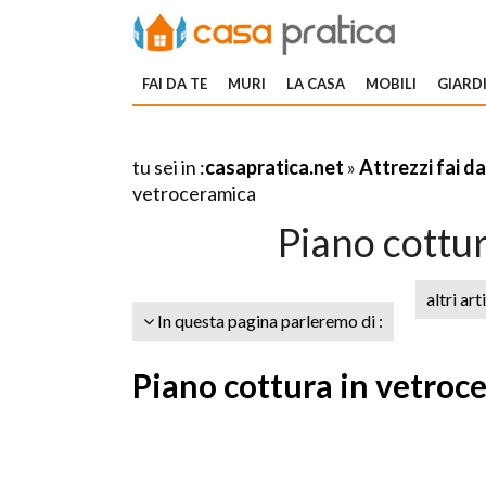
FAI DA TE
MURI
LA CASA
MOBILI
GIARDI
tu sei in :
casapratica.net
»
Attrezzi fai da
vetroceramica
Piano cottu
altri art
In questa pagina parleremo di :
Piano cottura in vetroc