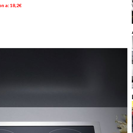
n a: 18,2€