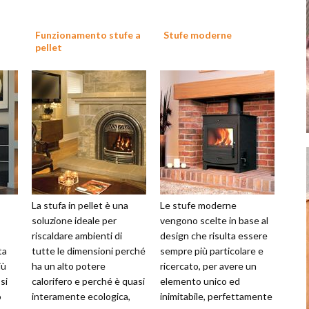
Funzionamento stufe a
Stufe moderne
pellet
La stufa in pellet è una
Le stufe moderne
soluzione ideale per
vengono scelte in base al
riscaldare ambienti di
design che risulta essere
ta
tutte le dimensioni perché
sempre più particolare e
iù
ha un alto potere
ricercato, per avere un
 si
calorifero e perché è quasi
elemento unico ed
o
interamente ecologica,
inimitabile, perfettamente