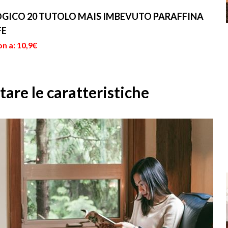
tono
visto che il combustibile
integrato nell'ambiente,
usato, il...
tanto da div...
GICO 20 TUTOLO MAIS IMBEVUTO PARAFFINA
FE
n a: 10,9€
utare le caratteristiche