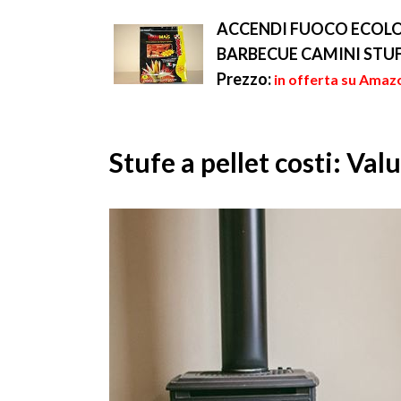
Cinquecento e nel corso
efficienti, che consen
del...
un'alta...
ACCENDI FUOCO ECOLO
BARBECUE CAMINI STU
Prezzo:
in offerta su Amazo
Stufe a pellet costi: Val