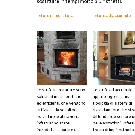
sostituire in tempi molto più ristretti.
Stufe in muratura
Stufe ad accumulo
Le stufe in murature sono
Le stufe ad accumulo
soluzioni molto pratiche
appartengono a una
ed efficienti, che vengono
tipologia di sistemi di
utilizzate da secoli per
riscaldamento che si s
riscaldare le abitazioni:
diffondendo sempre p
infatti sono state
nelle abitazioni. Infatti
introdotte a partire dal
tratta di impianti molt