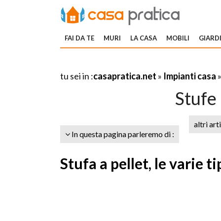
FAI DA TE
MURI
LA CASA
MOBILI
GIARDI
tu sei in :
casapratica.net
»
Impianti casa
Stufe 
altri art
In questa pagina parleremo di :
Stufa a pellet, le varie t