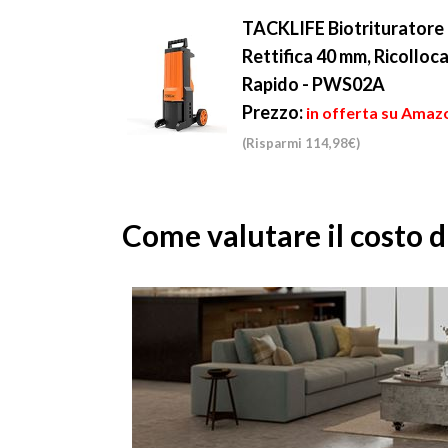
TACKLIFE Biotrituratore 
Rettifica 40 mm, Ricolloc
Rapido - PWS02A
Prezzo:
in offerta su Amaz
(Risparmi 114,98€)
Come valutare il costo di