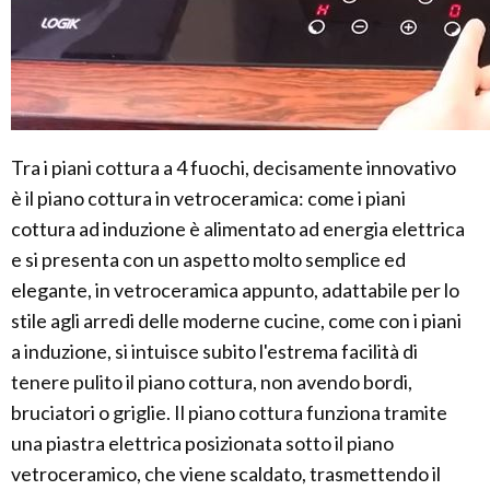
Tra i piani cottura a 4 fuochi, decisamente innovativo
è il piano cottura in vetroceramica: come i piani
cottura ad induzione è alimentato ad energia elettrica
e si presenta con un aspetto molto semplice ed
elegante, in vetroceramica appunto, adattabile per lo
stile agli arredi delle moderne cucine, come con i piani
a induzione, si intuisce subito l'estrema facilità di
tenere pulito il piano cottura, non avendo bordi,
bruciatori o griglie. Il piano cottura funziona tramite
una piastra elettrica posizionata sotto il piano
vetroceramico, che viene scaldato, trasmettendo il