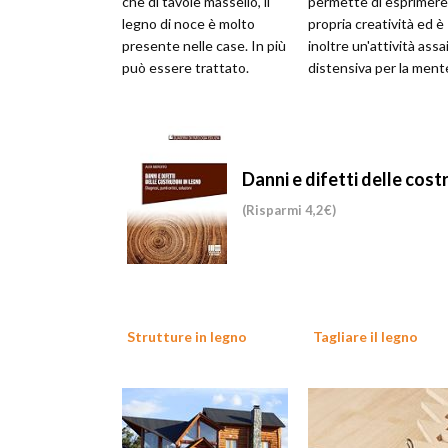
che di tavole massello, il
permette di esprimere
legno di noce è molto
propria creatività ed è
presente nelle case. In più
inoltre un'attività assa
può essere trattato.
distensiva per la ment
Danni e difetti delle cost
(Risparmi 4,2€)
Strutture in legno
Tagliare il legno