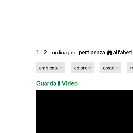
1
2
ordina per:
pertinenza
alfabet
ambiente
colore
costo
m
Guarda il Video