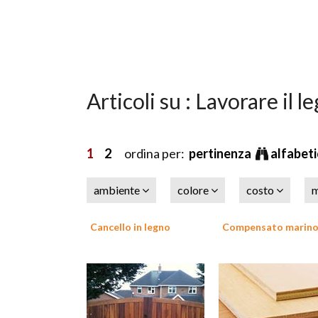
Articoli su : Lavorare il l
1
2
ordina per:
pertinenza
alfabet
ambiente
colore
costo
m
Cancello in legno
Compensato marin