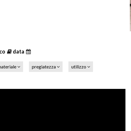
ico
data
ateriale
pregiatezza
utilizzo