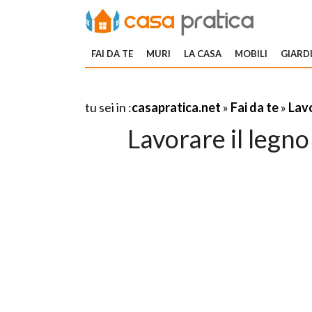
FAI DA TE
MURI
LA CASA
MOBILI
GIARDI
tu sei in :
casapratica.net
»
Fai da te
»
Lavo
Lavorare il legno