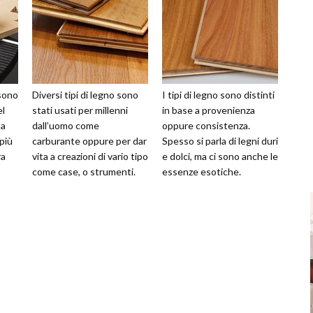
 sono
Diversi tipi di legno sono
I tipi di legno sono distinti
el
stati usati per millenni
in base a provenienza
la
dall’uomo come
oppure consistenza.
 più
carburante oppure per dar
Spesso si parla di legni duri
ra
vita a creazioni di vario tipo
e dolci, ma ci sono anche le
come case, o strumenti.
essenze esotiche.