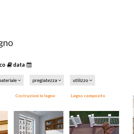
egno
ico
data
ateriale
pregiatezza
utilizzo
o
Costruzioni in legno
Legno composito