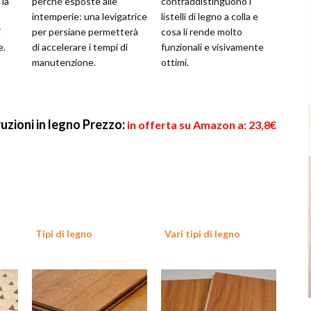
 la
perché esposte alle
contraddistinguono i
intemperie: una levigatrice
listelli di legno a colla e
i
per persiane permetterà
cosa li rende molto
e.
di accelerare i tempi di
funzionali e visivamente
manutenzione.
ottimi.
ruzioni in legno
Prezzo:
in offerta su Amazon a: 23,8€
Tipi di legno
Vari tipi di legno