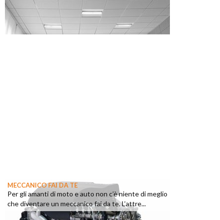
MECCANICO FAI DA TE
Per gli amanti di moto e auto non c’è niente di meglio
che diventare un meccanico fai da te. L’attre...