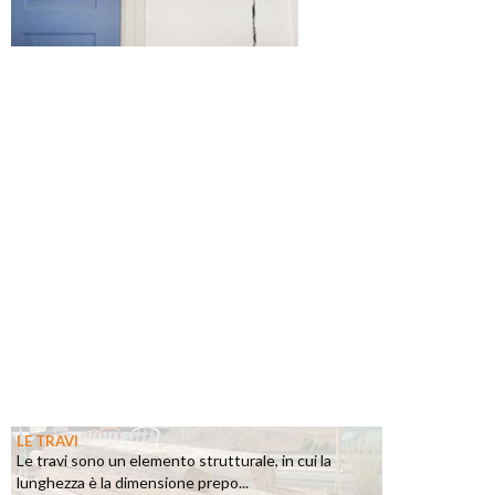
LE TRAVI
Le travi sono un elemento strutturale, in cui la
lunghezza è la dimensione prepo...